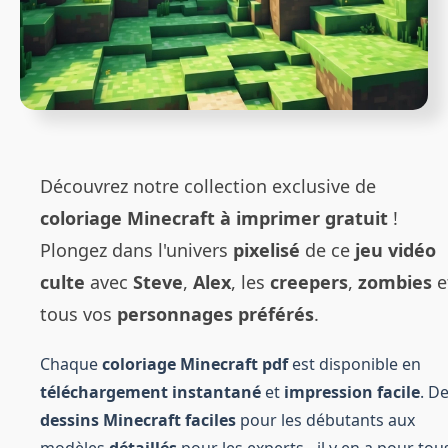
Découvrez notre collection exclusive de
coloriage Minecraft à imprimer gratuit
!
Plongez dans l'univers
pixelisé
de ce
jeu vidéo
culte
avec
Steve
,
Alex
, les
creepers
,
zombies
e
tous vos
personnages préférés
.
Chaque
coloriage Minecraft pdf
est disponible en
téléchargement instantané
et
impression facile
. D
dessins Minecraft faciles
pour les débutants aux
modèles
détaillés
pour les experts - il y en a pour tou