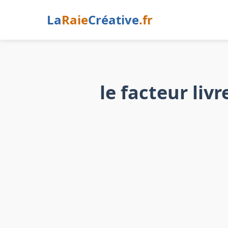
La
Raie
Créative
.fr
le facteur liv